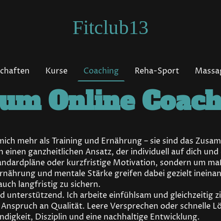
Fitclub13
schaften
Kurse
Coaching
Reha-Sport
Massa
um Online Coach
mich mehr als Training und Ernährung – sie sind das Zusa
h einen ganzheitlichen Ansatz, der individuell auf dich un
andardpläne oder kurzfristige Motivation, sondern um ma
 Ernährung und mentale Stärke greifen dabei gezielt ineina
uch langfristig zu sichern.
d unterstützend. Ich arbeite einfühlsam und gleichzeitig zi
Anspruch an Qualität. Leere Versprechen oder schnelle Lö
ndigkeit, Disziplin und eine nachhaltige Entwicklung.